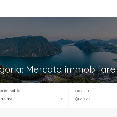
vizi
Team
News
Residenza Tre Noci
tegoria: Mercato immobiliare
po Immobile
Località
alsiasi
Qualsiasi