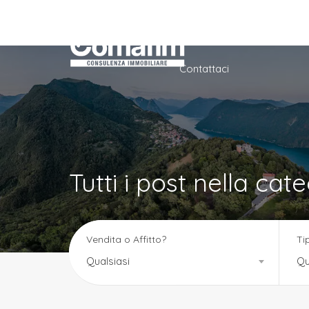
Home
Azienda
Ser
Contattaci
Tutti i post nella ca
Vendita o Affitto?
Ti
Qualsiasi
Qu