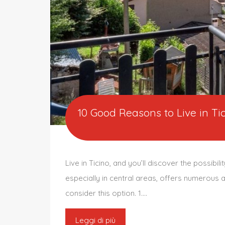
10 Good Reasons to Live in Ti
Live in Ticino, and you’ll discover the possibil
especially in central areas, offers numerous 
consider this option. 1….
Leggi di più