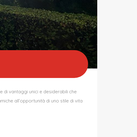
 di vantaggi unici e desiderabili che
che all’opportunità di uno stile di vita