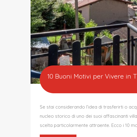
10 Buoni Motivi per Vivere in 
Se stai considerando l’idea di trasferirti o ac
nucleo storico di uno dei suoi affascinanti vil
scelta particolarmente attraente. Ecco i 10 mot