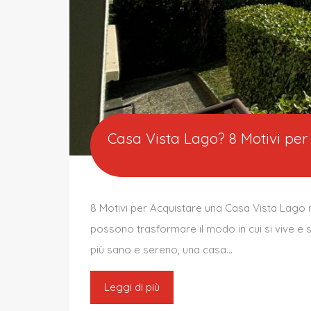
Casa Vista Lago? 8 Motivi per 
8 Motivi per Acquistare una Casa Vista Lago ne
possono trasformare il modo in cui si vive e s
più sano e sereno, una casa…
Leggi di più