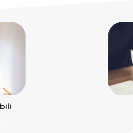
ili
i