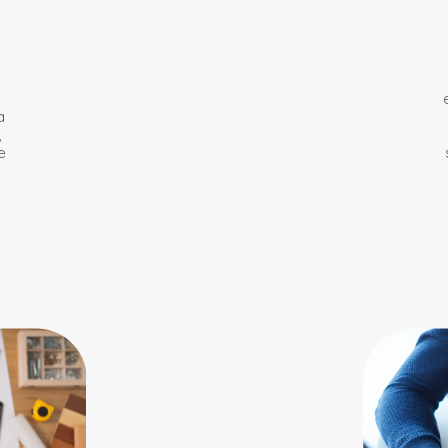
a
,
e