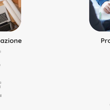
razione
Pr
i
a
a
l
l