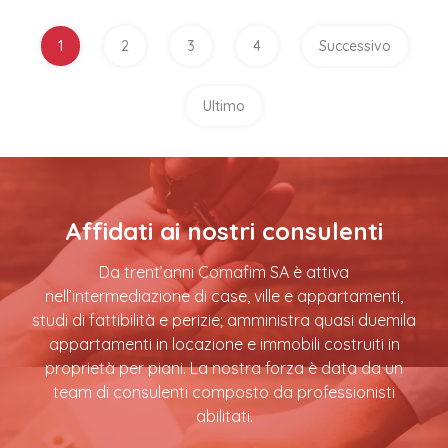
1
2
3
4
Successivo
Ultimo
Affidati ai nostri consulenti
Da trent’anni Comafim SA è attiva
nell’intermediazione di case, ville e appartamenti,
studi di fattibilità e perizie; amministra quasi duemila
appartamenti in locazione e immobili costruiti in
proprietà per piani. La nostra forza è data da un
team di consulenti composto da professionisti
abilitati.