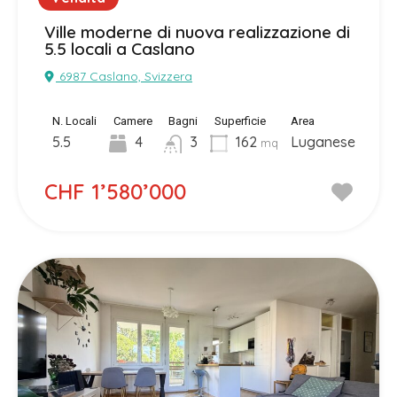
Ville moderne di nuova realizzazione di
5.5 locali a Caslano
6987 Caslano, Svizzera
N. Locali
Camere
Bagni
Superficie
Area
5.5
4
3
162
Luganese
mq
CHF 1’580’000