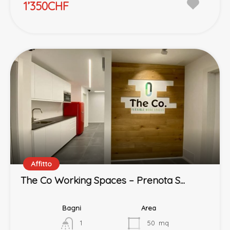
1’350CHF
Affitto
The Co Working Spaces – Prenota S...
Bagni
Area
1
50
mq