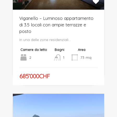
Viganello – Luminoso appartamento
di 3.5 locali con ampie terrazze e
posto
In una delle zone residenziali…
Camere da letto
Bagni
Area
2
1
73
mq
685’000CHF