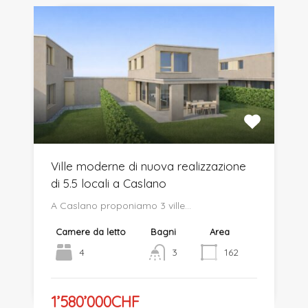
Ville moderne di nuova realizzazione
di 5.5 locali a Caslano
A Caslano proponiamo 3 ville…
Camere da letto
Bagni
Area
4
3
162
1’580’000CHF