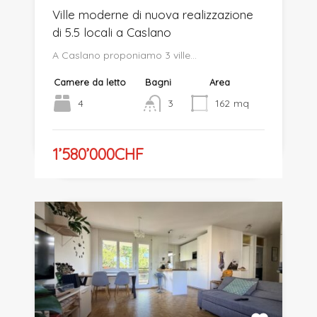
Ville moderne di nuova realizzazione
di 5.5 locali a Caslano
A Caslano proponiamo 3 ville…
Camere da letto
Bagni
Area
4
3
162
mq
1’580’000CHF