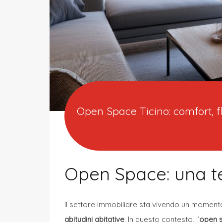
Open Space Ticino: comfort, f
Open Space: una te
Il settore immobiliare sta vivendo un momen
abitudini abitative
. In questo contesto, l’
open 