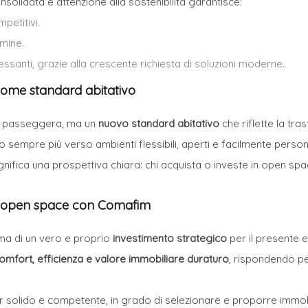
nsolidata e attenzione alla sostenibilità garantisce:
petitivi.
rmine.
essanti, grazie alla crescente richiesta di soluzioni moderne.
come standard abitativo
a passeggera, ma un
nuovo standard abitativo
che riflette la tra
o sempre più verso ambienti flessibili, aperti e facilmente persona
gnifica una prospettiva chiara: chi acquista o investe in open spa
un open space con Comafim
, ma di un vero e proprio
investimento strategico
per il presente e 
omfort, efficienza e valore immobiliare duraturo
, rispondendo pe
r solido e competente, in grado di selezionare e proporre immobil