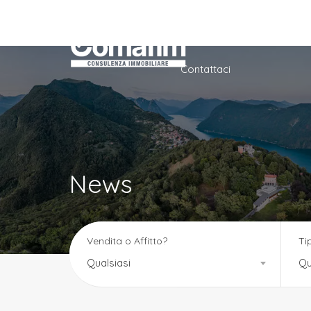
Home
Azienda
Ser
Contattaci
News
Vendita o Affitto?
Ti
Qualsiasi
Qu