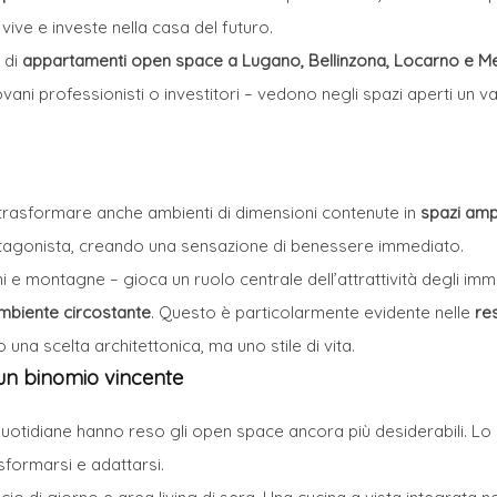
vive e investe nella casa del futuro.
 di
appartamenti open space a
Lugano
, Bellinzona, Locarno e M
giovani professionisti o investitori – vedono negli spazi aperti un 
 trasformare anche ambienti di dimensioni contenute in
spazi ampi
protagonista, creando una sensazione di benessere immediato.
hi e montagne – gioca un ruolo centrale dell’attrattività degli imm
mbiente circostante
. Questo è particolarmente evidente nelle
re
una scelta architettonica, ma uno stile di vita.
: un binomio vincente
ni quotidiane hanno reso gli open space ancora più desiderabili. Lo
sformarsi e adattarsi.