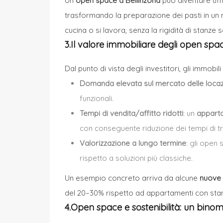
Un
open space a Bellinzona
può diventare uffi
trasformando la preparazione dei pasti in un m
cucina o si lavora, senza la rigidità di stanze 
3.Il valore immobiliare degli open spac
Dal punto di vista degli investitori, gli immobi
Domanda elevata sul mercato delle locaz
funzionali.
Tempi di vendita/affitto ridotti
: un
appart
con conseguente riduzione dei tempi di tr
Valorizzazione a lungo termine
: gli open
rispetto a soluzioni più classiche.
Un esempio concreto arriva da alcune
nuove 
del 20–30% rispetto ad appartamenti con stanz
4.Open space e sostenibilità: un binom