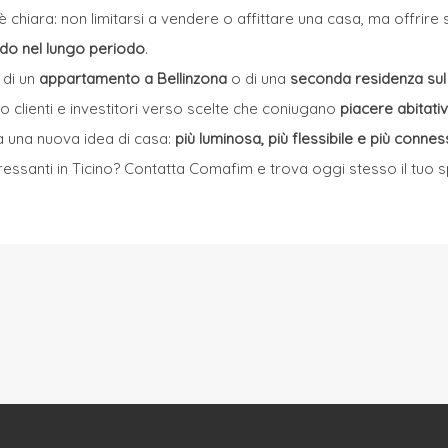
 chiara: non limitarsi a vendere o affittare una casa, ma offrire s
ido nel lungo periodo
.
, di un
appartamento a Bellinzona
o di una
seconda residenza su
do clienti e investitori verso scelte che coniugano
piacere abitat
a una nuova idea di casa:
più luminosa, più flessibile e più connes
ressanti in Ticino? Contatta Comafim e trova oggi stesso il tuo s