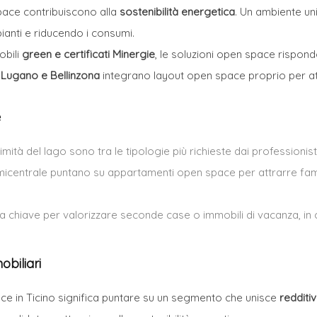
 space contribuiscono alla
sostenibilità energetica
. Un ambiente un
pianti e riducendo i consumi.
obili
green e certificati Minergie
, le soluzioni open space rispo
a
Lugano
e Bellinzona
integrano layout open space proprio per att
e
imità del lago sono tra le tipologie più richieste dai professionist
emicentrale puntano su appartamenti open space per attrarre fam
la chiave per valorizzare seconde case o immobili di vacanza, in cu
obiliari
pace in Ticino significa puntare su un segmento che unisce
redditiv