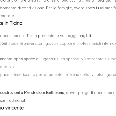
cio di giorno e area living di sera. Una cucina a vista integrata n
omento di condivisione. Per le famiglie, avere spazi fluidi signif
separate.
e in Ticino
li open space in Ticino presentano vantaggi tangibili:
ioni
: studenti universitari, giovani coppie e professionisti inter
amento open space a Lugano
risulta spesso più attraente sul me
attativa.
 space si inseriscono perfettamente nei trend abitativi futuri, ga
costruzioni a Mendrisio e Bellinzona
, dove i progetti open space
e tradizionali.
io vincente