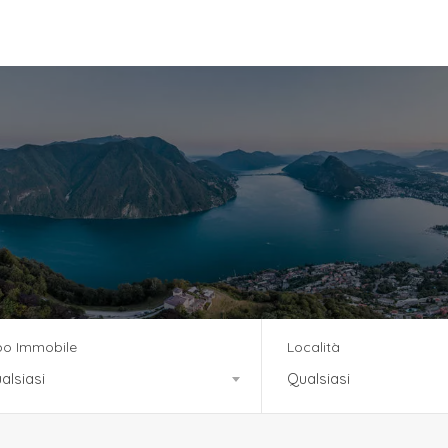
vizi
Team
News
Residenza Tre Noci
po Immobile
Località
alsiasi
Qualsiasi