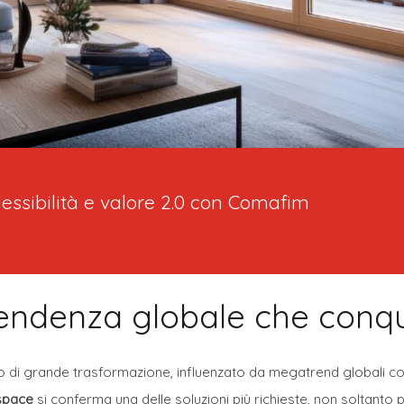
lessibilità e valore 2.0 con Comafim
ndenza globale che conquis
to di grande trasformazione, influenzato da megatrend globali 
space
si conferma una delle soluzioni più richieste, non soltanto 