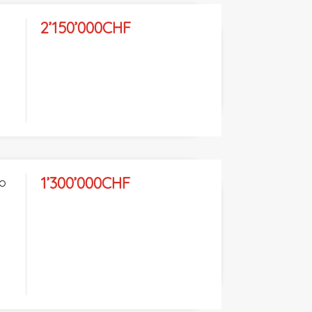
2’150’000CHF
1’300’000CHF
uo