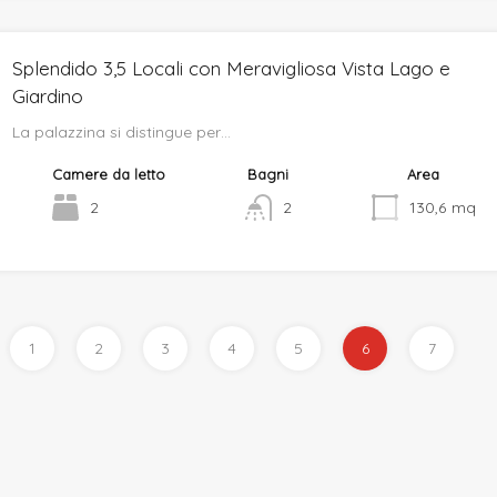
Splendido 3,5 Locali con Meravigliosa Vista Lago e
Giardino
La palazzina si distingue per…
Camere da letto
Bagni
Area
2
2
130,6
mq
1
2
3
4
5
6
7