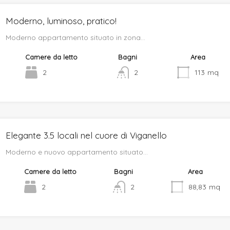
Moderno, luminoso, pratico!
Moderno appartamento situato in zona…
Camere da letto
Bagni
Area
2
2
113
mq
Elegante 3.5 locali nel cuore di Viganello
Moderno e nuovo appartamento situato…
Camere da letto
Bagni
Area
2
2
88,83
mq