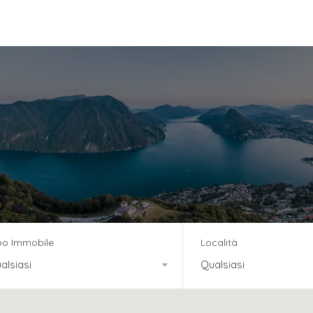
vizi
Team
News
Residenza Tre Noci
po Immobile
Località
alsiasi
Qualsiasi