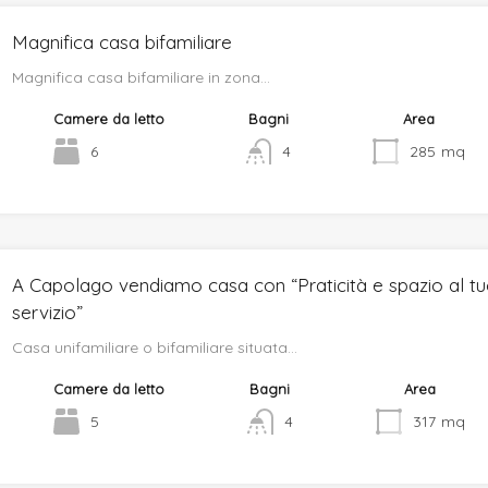
Magnifica casa bifamiliare
Magnifica casa bifamiliare in zona…
Camere da letto
Bagni
Area
6
4
285
mq
A Capolago vendiamo casa con “Praticità e spazio al t
servizio”
Casa unifamiliare o bifamiliare situata…
Camere da letto
Bagni
Area
5
4
317
mq