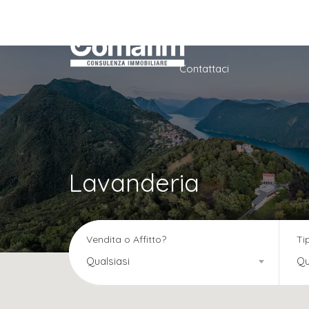
Home
Azienda
Ser
Contattaci
Lavanderia
Vendita o Affitto?
Ti
Qualsiasi
Qu