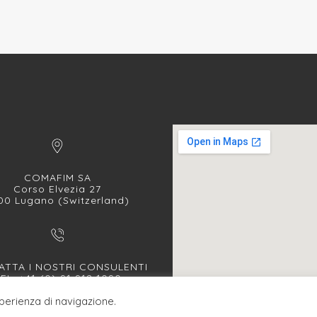
COMAFIM SA
Corso Elvezia 27
00 Lugano (Switzerland)
TTA I NOSTRI CONSULENTI
EL. +41 (0) 91 912 1090
FAX +41 (0) 91 912 1091
sperienza di navigazione.