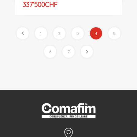
337’500CHF
1
2
3
4
5
6
7