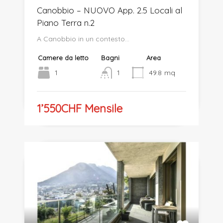
Canobbio – NUOVO App. 2.5 Locali al
Piano Terra n.2
A Canobbio in un contesto…
Camere da letto
Bagni
Area
1
1
49.8
mq
1’550CHF Mensile