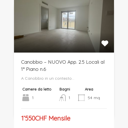
Canobbio – NUOVO App. 2.5 Locali al
1° Piano n.6
A Canobbio in un contesto…
Camere da letto
Bagni
Area
1
1
54
mq
1’550CHF Mensile