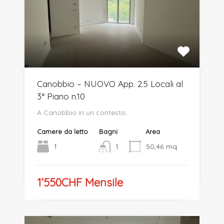
Canobbio – NUOVO App. 2.5 Locali al
3° Piano n.10
A Canobbio in un contesto…
Camere da letto
Bagni
Area
1
1
50,46
mq
1’550CHF Mensile