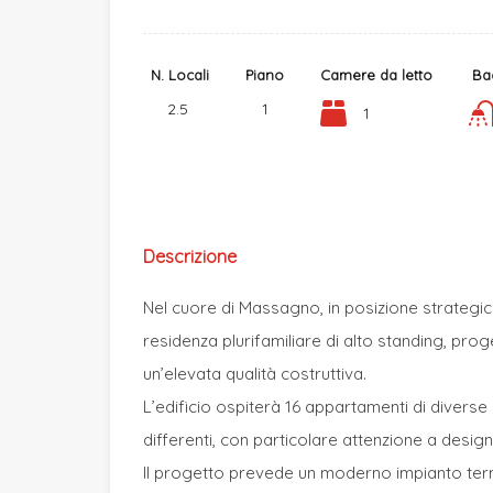
N. Locali
Piano
Camere da letto
Ba
2.5
1
1
Descrizione
Nel cuore di Massagno, in posizione strategi
residenza plurifamiliare di alto standing, pro
un’elevata qualità costruttiva.
L’edificio ospiterà 16 appartamenti di diverse
differenti, con particolare attenzione a design,
Il progetto prevede un moderno impianto te