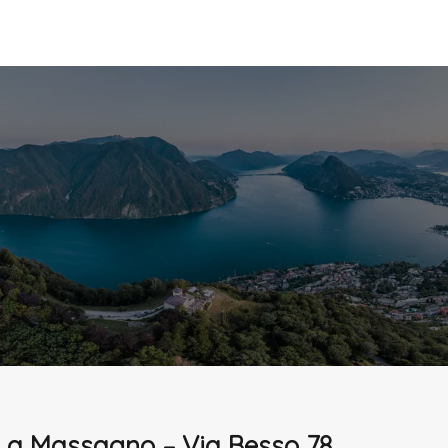
vizi
Team
News
Residenza Tre Noci
o a Massagno – Via Besso 78