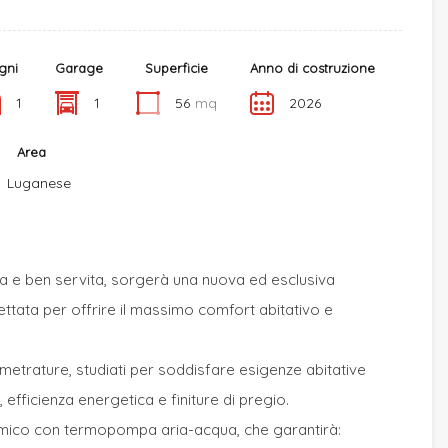
gni
Garage
Superficie
Anno di costruzione
1
1
56
mq
2026
Area
Luganese
ca e ben servita, sorgerà una nuova ed esclusiva
gettata per offrire il massimo comfort abitativo e
 metrature, studiati per soddisfare esigenze abitative
 efficienza energetica e finiture di pregio.
rmico con termopompa aria-acqua, che garantirà: