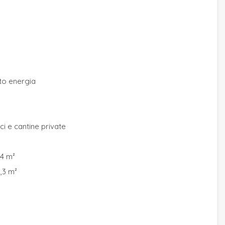
to energia
nici e cantine private
24 m²
9,3 m²