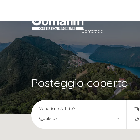
Home
Azienda
Ser
Contattaci
Posteggio coperto
Vendita o Affitto?
Ti
Qualsiasi
Qu