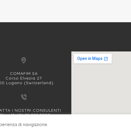
COMAFIM SA
Corso Elvezia 27
00 Lugano (Switzerland)
TTA I NOSTRI CONSULENTI
EL. +41 (0) 91 912 1090
FAX +41 (0) 91 912 1091
sperienza di navigazione.