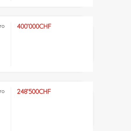
400’000CHF
tro
248’500CHF
tro