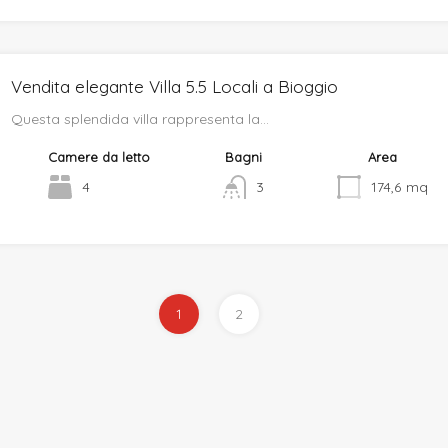
Vendita elegante Villa 5.5 Locali a Bioggio
Questa splendida villa rappresenta la…
Camere da letto
Bagni
Area
4
3
174,6
mq
1
2