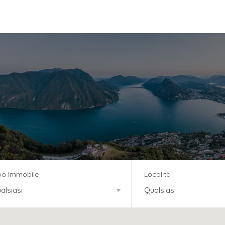
vizi
Team
News
Residenza Tre Noci
po Immobile
Località
alsiasi
Qualsiasi