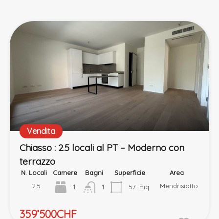
Vendita
Chiasso : 2.5 locali al PT – Moderno con
terrazzo
N. Locali
Camere
Bagni
Superficie
Area
2.5
Mendrisiotto
1
1
57
mq
359’500CHF