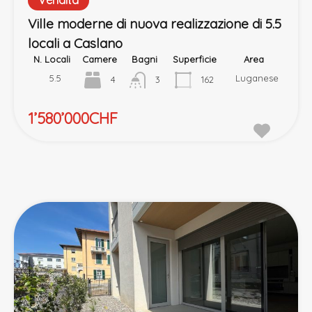
Vendita
Ville moderne di nuova realizzazione di 5.5
locali a Caslano
N. Locali
Camere
Bagni
Superficie
Area
5.5
Luganese
4
3
162
1’580’000CHF