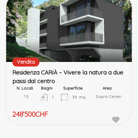
Vendita
Residenza CARIÀ – Vivere la natura a due
passi dal centro
N. Locali
Bagni
Superficie
Area
1.5
Sopra Ceneri
1
39
mq
248’500CHF