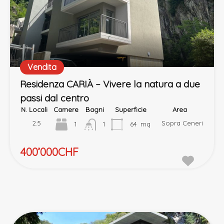
Vendita
Residenza CARIÀ – Vivere la natura a due
passi dal centro
N. Locali
Camere
Bagni
Superficie
Area
2.5
Sopra Ceneri
1
1
64
mq
400’000CHF