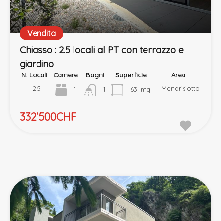
Vendita
Chiasso : 2.5 locali al PT con terrazzo e
giardino
N. Locali
Camere
Bagni
Superficie
Area
2.5
Mendrisiotto
1
1
63
mq
332’500CHF