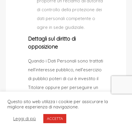
proporre un reclamo all’autorità
di controllo della protezione dei
dati personali competente o
agire in sede giudiziale.
Dettagli sul diritto di
opposizione
Quando i Dati Personali sono trattati
nell’interesse pubblico, nell’esercizio
di pubblici poteri di cui è investito il
Titolare oppure per perseguire un
interesse legittimo del Titolare, gli
Questo sito web utilizza i cookie per assicurare la
Utenti hanno diritto ad opporsi al
migliore esperienza di navigazione.
trattamento per motivi connessi alla
Leggi di più
ACCETTA
loro situazione particolare.
Si fa presente agli Utenti che, ove i