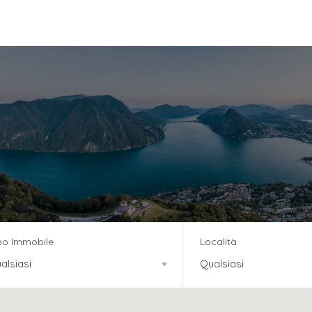
vizi
Team
News
Residenza Tre Noci
po Immobile
Località
alsiasi
Qualsiasi