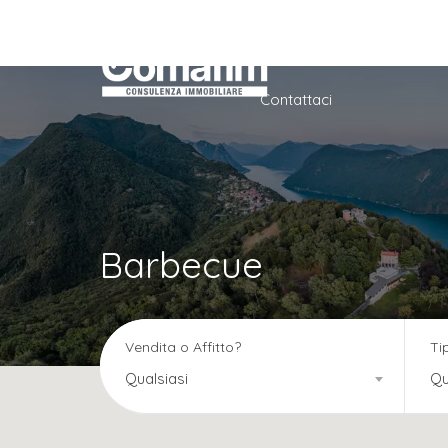
Home
Azienda
Ser
Contattaci
Barbecue
Vendita o Affitto?
Ti
Qualsiasi
Qu