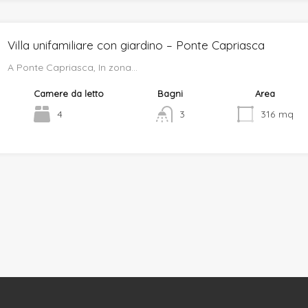
Villa unifamiliare con giardino – Ponte Capriasca
A Ponte Capriasca, In zona…
Camere da letto
Bagni
Area
4
3
316
mq